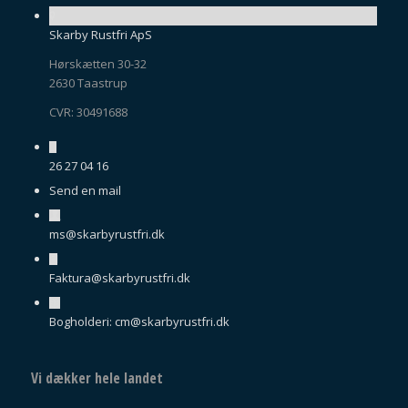
Skarby Rustfri ApS
Hørskætten 30-32
2630 Taastrup
CVR: 30491688
26 27 04 16
Send en mail
ms@skarbyrustfri.dk
Faktura@skarbyrustfri.dk
Bogholderi: cm@skarbyrustfri.dk
Vi dækker hele landet