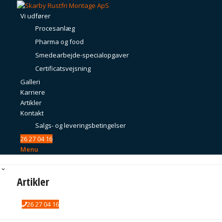
Vi udfører
Procesanlæg
Pharma og food
Smedearbejde-specialopgaver
Certificatsvejsning
Galleri
Karriere
Artikler
Kontakt
Salgs- og leveringsbetingelser
26 27 04 16
Menu
Artikler
26 27 04 16