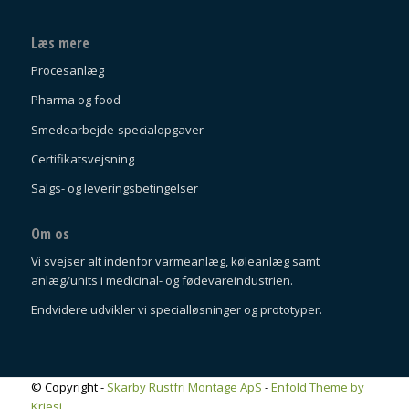
Læs mere
Procesanlæg
Pharma og food
Smedearbejde-specialopgaver
Certifikatsvejsning
Salgs- og leveringsbetingelser
Om os
Vi svejser alt indenfor varmeanlæg, køleanlæg samt
anlæg/units i medicinal- og fødevareindustrien.
Endvidere udvikler vi specialløsninger og prototyper.
© Copyright -
Skarby Rustfri Montage ApS
-
Enfold Theme by
Kriesi