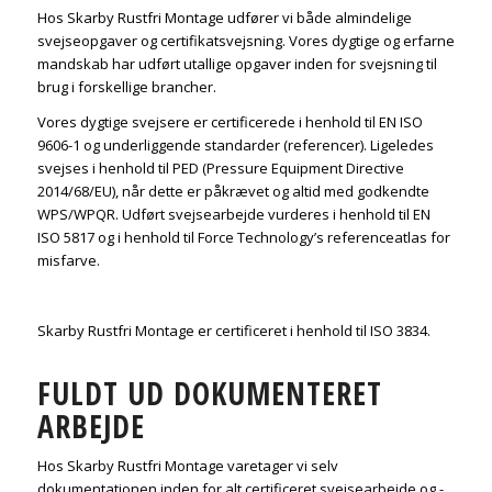
Hos Skarby Rustfri Montage udfører vi både almindelige
svejseopgaver og certifikatsvejsning. Vores dygtige og erfarne
mandskab har udført utallige opgaver inden for svejsning til
brug i forskellige brancher.
Vores dygtige svejsere er certificerede i henhold til EN ISO
9606-1 og underliggende standarder (referencer). Ligeledes
svejses i henhold til PED (Pressure Equipment Directive
2014/68/EU), når dette er påkrævet og altid med godkendte
WPS/WPQR. Udført svejsearbejde vurderes i henhold til EN
ISO 5817 og i henhold til Force Technology’s referenceatlas for
misfarve.
Skarby Rustfri Montage er certificeret i henhold til ISO 3834.
FULDT UD DOKUMENTERET
ARBEJDE
Hos Skarby Rustfri Montage varetager vi selv
dokumentationen inden for alt certificeret svejsearbejde og -