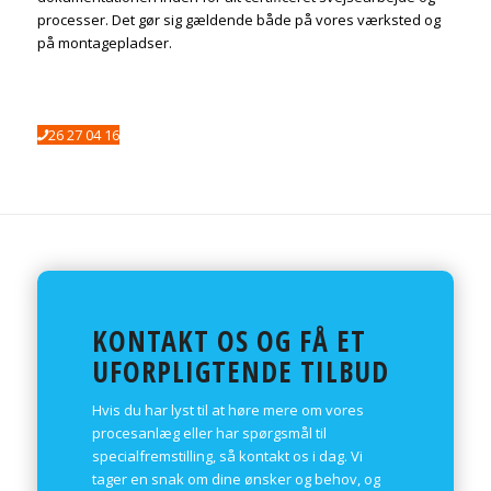
processer. Det gør sig gældende både på vores værksted og
på montagepladser.
26 27 04 16
KONTAKT OS OG FÅ ET
UFORPLIGTENDE TILBUD
Hvis du har lyst til at høre mere om vores
procesanlæg eller har spørgsmål til
specialfremstilling, så kontakt os i dag. Vi
tager en snak om dine ønsker og behov, og