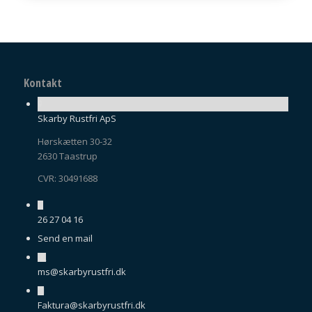
Kontakt
Skarby Rustfri ApS
Hørskætten 30-32
2630 Taastrup
CVR: 30491688
26 27 04 16
Send en mail
ms@skarbyrustfri.dk
Faktura@skarbyrustfri.dk